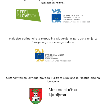
regionalni razvoj.
Link
Link
do
do
spletne
spletne
strani
strani
I
Evropska
feel
unija
Naložbo sofinancirata Republika Slovenija in Evropska unija iz
Slovenia
-
Evropskega socialnega sklada.
Evropski
Link
sklad
do
za
spletne
regionalni
strani
razvoj
Evropski
socialni
Ustanoviteljica javnega zavoda Turizem Ljubljana je Mestna občina
sklad
Ljubljana