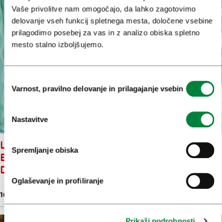
Vaše privolitve nam omogočajo, da lahko zagotovimo
delovanje vseh funkcij spletnega mesta, določene vsebine
prilagodimo posebej za vas in z analizo obiska spletno
mesto stalno izboljšujemo.
Izbira
Varnost, pravilno delovanje in prilagajanje vsebin
soglasja
Nastavitve
LJUBLJANA JE NAJBOLJŠA
Spremljanje obiska
EVROPSKA KREATIVNA MESTNA
DESTINACIJA 2026
Oglaševanje in profiliranje
16. mar. 2026
Prikaži podrobnosti