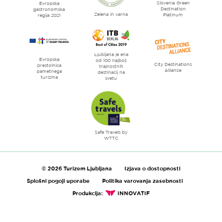
Slovenia Green
literature
Evropska
Destination
gastronomska
Zelena in varna
Platinum
regija 2021
Ljubljana je ena
Evropska
od 100 najbolj
City Destinations
prestolnica
trajnostnih
Alliance
pametnega
destinacij na
turizma
svetu
Safe Travels by
WTTC
© 2026 Turizem Ljubljana
Izjava o dostopnosti
Splošni pogoji uporabe
Politika varovanja zasebnosti
Produkcija:
INNOVATIF