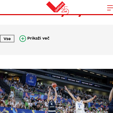
Pisma iz Ljubljane
Domov
n
Prikaži več
Vse