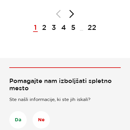
Nazaj
Naprej
Paginacija
1
2
3
4
5
22
...
Pomagajte nam izboljšati spletno
mesto
Ste našli informacije, ki ste jih iskali?
Da
Ne