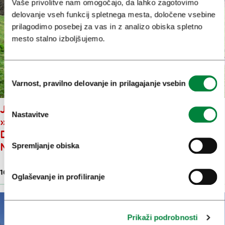
Vaše privolitve nam omogočajo, da lahko zagotovimo
delovanje vseh funkcij spletnega mesta, določene vsebine
prilagodimo posebej za vas in z analizo obiska spletno
mesto stalno izboljšujemo.
Izbira
Varnost, pravilno delovanje in prilagajanje vsebin
soglasja
JURČIČEV POHOD ZA
Nastavitve
»VŠEČKANJE« IN RAZGIBANO
DOGAJANJE NA MULJAVI OD
MARCA DO OKTOBRA
Spremljanje obiska
16. feb. 2026
Oglaševanje in profiliranje
Prikaži podrobnosti