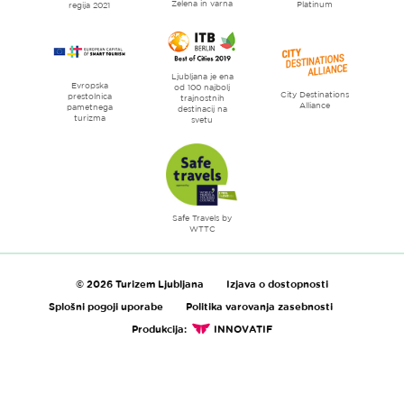
Zelena in varna
Platinum
regija 2021
Ljubljana je ena
Evropska
od 100 najbolj
City Destinations
prestolnica
trajnostnih
Alliance
pametnega
destinacij na
turizma
svetu
Safe Travels by
WTTC
© 2026 Turizem Ljubljana
Izjava o dostopnosti
Splošni pogoji uporabe
Politika varovanja zasebnosti
Produkcija:
INNOVATIF