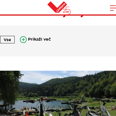
Pisma iz Ljubljane
Domov
n
Prikaži več
Vse