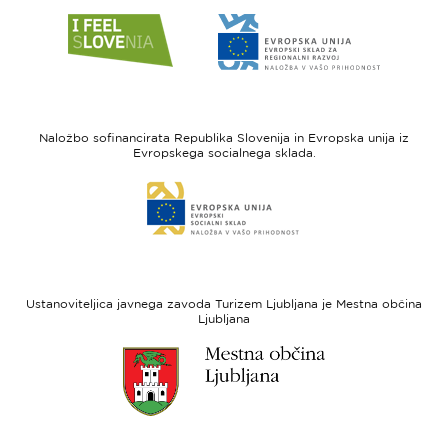
Link
Link
do
do
spletne
spletne
strani
strani
I
Evropska
feel
unija
Naložbo sofinancirata Republika Slovenija in Evropska unija iz
Slovenia
-
Evropskega socialnega sklada.
Evropski
Link
sklad
do
za
spletne
regionalni
strani
razvoj
Evropski
socialni
Ustanoviteljica javnega zavoda Turizem Ljubljana je Mestna občina
sklad
Ljubljana
Link
do