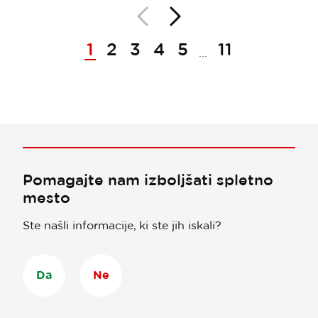
Nazaj
Naprej
Paginacija
1
2
3
4
5
11
...
Pomagajte nam izboljšati spletno
mesto
Ste našli informacije, ki ste jih iskali?
Da
Ne