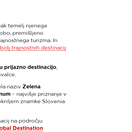
pak temelj njenega
obo, premišljeno
rajnostnega turizma. In
bolj trajnostnih destinacij
u prijazno destinacijo
,
valce.
ela naziv
Zelena
inum
– najvišje priznanje v
okriljem znamke Slovenia
nacij na področju
obal Destination