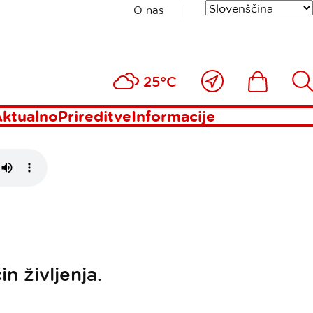
O nas
ani
Blizu
Ikona
Išči
25°C
mene
ktualno
Prireditve
Informacije
n življenja.