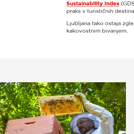
Sustainability Index
(GDS 
praks v turističnih destin
Ljubljana tako ostaja zgl
kakovostnim bivanjem.