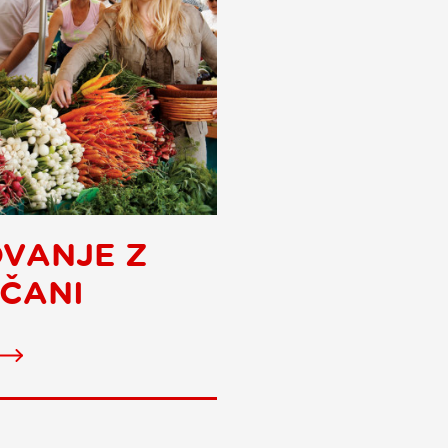
VANJE Z
ČANI
Collaboration
with
the
locals