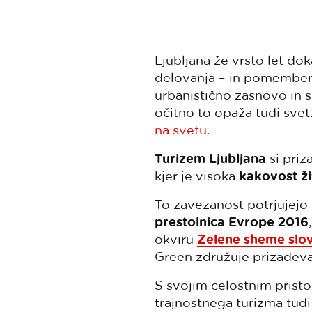
Ljubljana že vrsto let do
delovanja – in pomemben
urbanistično zasnovo in s
očitno to opaža tudi svet
na svetu
.
Turizem Ljubljana
si priz
kjer je visoka
kakovost ži
To zavezanost potrjujejo t
prestolnica Evrope 2016
okviru
Zelene sheme slo
Green združuje prizadevan
S svojim celostnim pristo
trajnostnega turizma tud