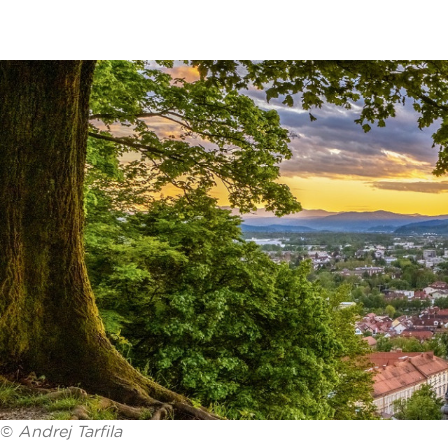
©
Andrej Tarfila