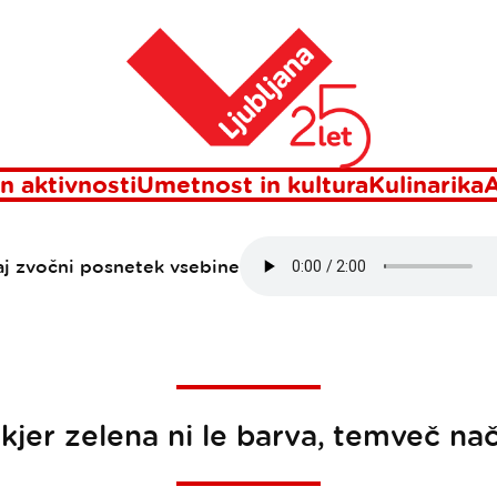
Domov
ajnost v Ljublj
n aktivnosti
Umetnost in kultura
Kulinarika
A
aj zvočni posnetek vsebine
 kjer zelena ni le barva, temveč nači