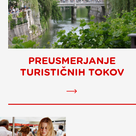
PREUSMERJANJE
TURISTIČNIH TOKOV
Redirecting
tourist
flows