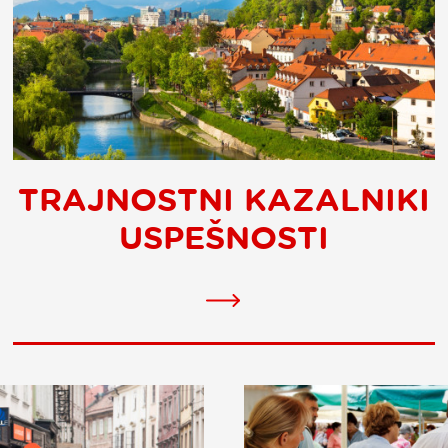
TRAJNOSTNI KAZALNIKI
USPEŠNOSTI
Trajnostni
kazalniki
uspešnosti
(KPI)