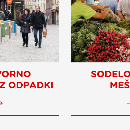
VORNO
SODELO
Z ODPADKI
MEŠ
Responsible
waste
management