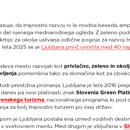
kazuje, da trajnostni razvoj ni le modna beseda, am
 del njenega mednarodnega ugleda. Z zeleno pod
krbjo za okolje ustvarja odlične pogoje za razvoj t
: leta 2025 se je
Ljubljana prvič uvrstila med 40 naj
adeva mesto razvijati kot
privlačno, zeleno in okolj
vljenja
pomembna tako za domačine kot za obisko
udi prestižna priznanja. Ljubljana je leta 2016 prej
, danes pa nosi platinasti znak
Slovenia Green Plat
venskega turizma
, nacionalnega programa, ki pod 
ja za bolj trajnostni turizem po vsej državi.
pom je Ljubljana postala ena izmed vodilnih desti
i v svetovnem merilu. Med drugim je vključena v
Gl