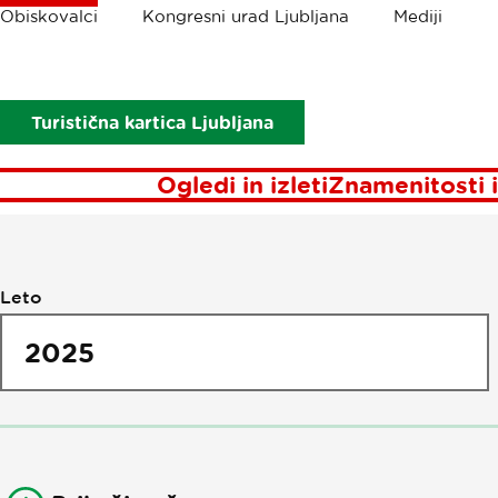
Drobtinice
Obiskovalci
Kongresni urad Ljubljana
Mediji
Obiskovalci
Aktualno
Novice
Turistična kartica Ljubljana
Ogledi in izleti
Znamenitosti i
Filtriranje
Leto
po
novicah