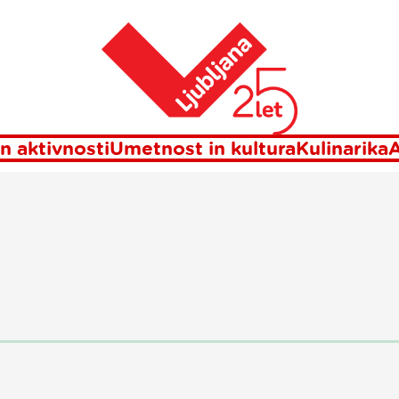
Domov
Novice
n aktivnosti
Umetnost in kultura
Kulinarika
A