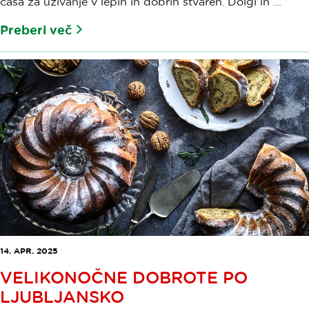
časa za uživanje v lepih in dobrih stvareh. Dolgi in ...
Preberi več
14. APR. 2025
VELIKONOČNE DOBROTE PO
LJUBLJANSKO