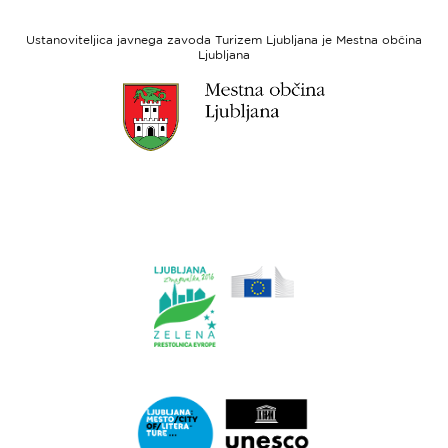
Evropski
socialni
Ustanoviteljica javnega zavoda Turizem Ljubljana je Mestna občina
sklad
Ljubljana
Link
do
spletne
strani
Ljubljana.si
Link
do
spletne
strani
Ljubljana.si