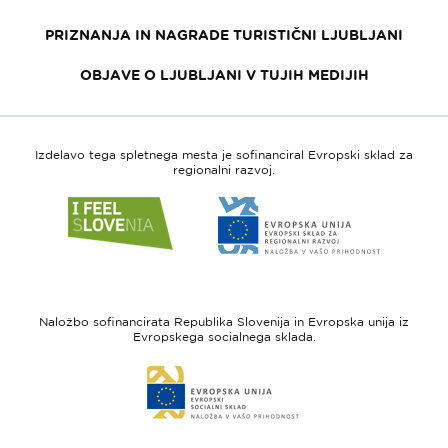
PRIZNANJA IN NAGRADE TURISTIČNI LJUBLJANI
OBJAVE O LJUBLJANI V TUJIH MEDIJIH
Izdelavo tega spletnega mesta je sofinanciral Evropski sklad za
regionalni razvoj.
Link
Link
do
do
spletne
spletne
strani
strani
I
Evropska
feel
unija
Naložbo sofinancirata Republika Slovenija in Evropska unija iz
Slovenia
-
Evropskega socialnega sklada.
Evropski
Link
sklad
do
za
spletne
regionalni
strani
razvoj