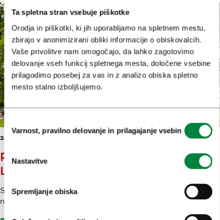
Ta spletna stran vsebuje piškotke
Orodja in piškotki, ki jih uporabljamo na spletnem mestu,
zbirajo v anonimizirani obliki informacije o obiskovalcih.
Vaše privolitve nam omogočajo, da lahko zagotovimo
delovanje vseh funkcij spletnega mesta, določene vsebine
prilagodimo posebej za vas in z analizo obiska spletno
mesto stalno izboljšujemo.
Izbira
Varnost, pravilno delovanje in prilagajanje vsebin
soglasja
24. JUL. 2025
POLETNI OKUSNI DOGODKI V
Nastavitve
LJUBLJANI
Stara slovenska popevka pravi, da ‘bela Ljubljana nikdar
Spremljanje obiska
ni zaspana’ in tudi poleti je to še kako res! Bari, pivnice, ...