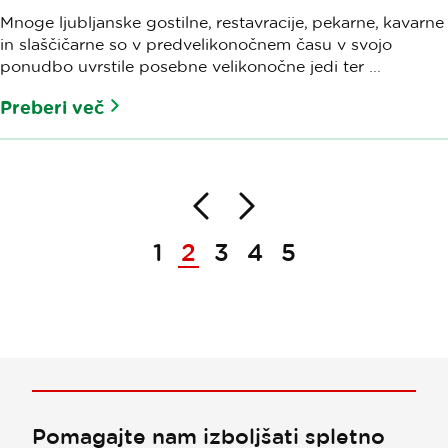
Mnoge ljubljanske gostilne, restavracije, pekarne, kavarne
in slaščičarne so v predvelikonočnem času v svojo
ponudbo uvrstile posebne velikonočne jedi ter ...
Preberi več
Nazaj
Naprej
Paginacija
1
2
3
4
5
Pomagajte nam izboljšati spletno