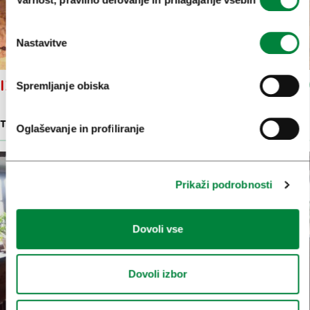
soglasja
Nastavitve
IZLETNIŠKA KMETIJA PR'ŠPAN
Spremljanje obiska
TURISTIČNE KMETIJE
Oglaševanje in profiliranje
Prikaži podrobnosti
Dovoli vse
Dovoli izbor