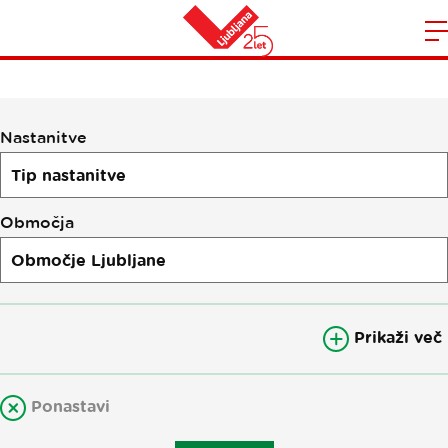
Nastanitve
Domov
n
Nastanitve
Območja
Prikaži več
Ponastavi