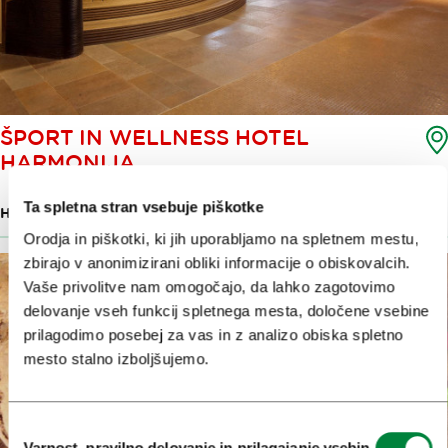
ŠPORT IN WELLNESS HOTEL
HARMONIJA
Ta spletna stran vsebuje piškotke
HOTEL
Orodja in piškotki, ki jih uporabljamo na spletnem mestu,
zbirajo v anonimizirani obliki informacije o obiskovalcih.
Vaše privolitve nam omogočajo, da lahko zagotovimo
delovanje vseh funkcij spletnega mesta, določene vsebine
prilagodimo posebej za vas in z analizo obiska spletno
mesto stalno izboljšujemo.
Izbira
Varnost, pravilno delovanje in prilagajanje vsebin